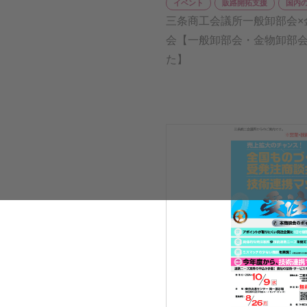
イベント
販路開拓支援
国内
三条商工会議所一般卸部会×
会【一般卸部会・金物卸部
た】