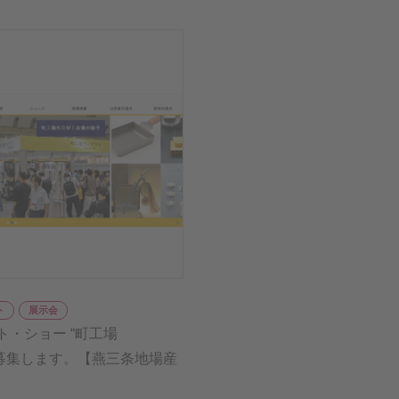
ト
展示会
・ショー “町工場
を募集します。【燕三条地場産