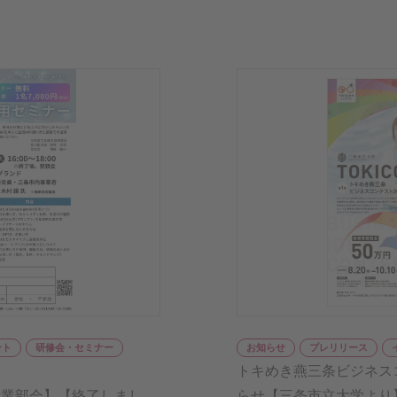
ント
研修会・セミナー
お知らせ
プレリリース
トキめき燕三条ビジネスコ
諸業部会】【終了しまし
らせ【三条市立大学より