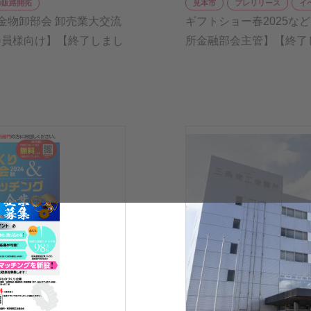
の販路開拓
見本市
プレリリース
イ
金物卸部会 卸売業大交流
ギフトショー春2025な
会員様向け】【終了しまし
所金融部会主管】【終了