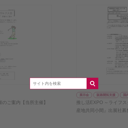
展示会
販路開拓支援
国
開催のご案内【当所主催】
推し活EXPO ～ライフス
産地共同小間』出展社募