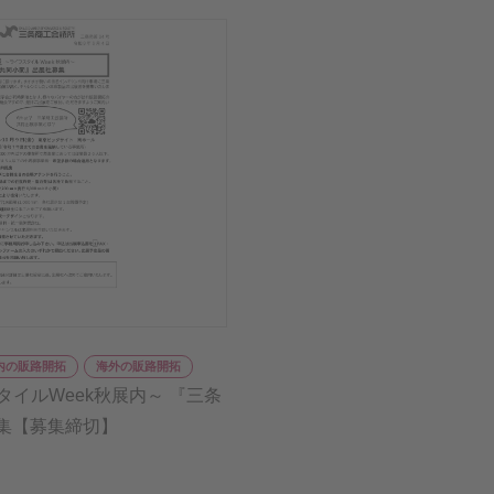
内の販路開拓
海外の販路開拓
タイルWeek秋展内～ 『三条
集【募集締切】