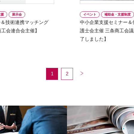
支援
展示会
イベント
補助金・支援制度
会＆技術連携マッチング
中小企業支援セミナー＆
商工会連合会主催】
護士会主催 三条商工会議
了しました】
1
2