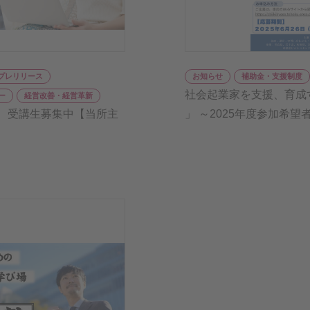
プレリリース
お知らせ
補助金・支援制度
社会起業家を支援、育成
ー
経営改善・経営革新
 受講生募集中【当所主
」 ～2025年度参加希望