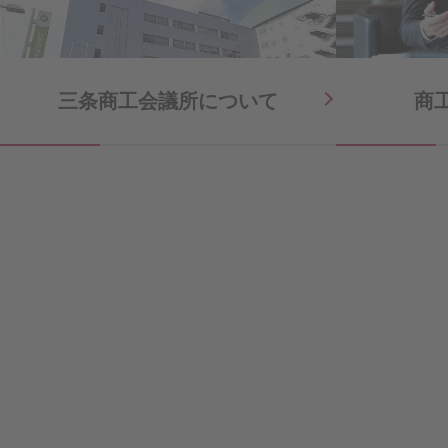
三条商工会議所に
ついて
商