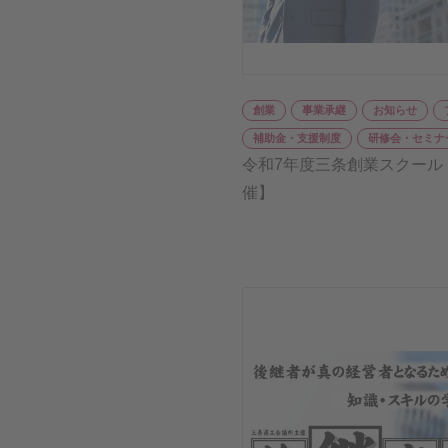
創業
事業承継
お知らせ
補助金・支援制度
研修会・セミナ
令和7年度三条創業スクール
催】