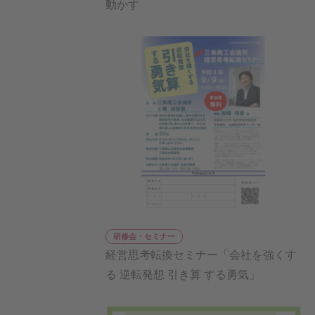
動かす
研修会・セミナー
経営思考転換セミナー「会社を強くす
る 逆転発想 引き算 する勇気」