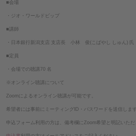
■会場
・ジオ・ワールドビップ
■講師
・日本銀行新潟支店 支店長 小林 俊(こばやし しゅん) 氏
■定員
・会場での聴講70 名
※オンライン聴講について
Zoomによるオンライン聴講が可能です。
希望者には事前にミーティングID・パスワードを送信しま
申込フォーム利用の方は、備考欄にZoom希望と明記いただ
申込書
利用の方はメールアドレスをご記入ください。