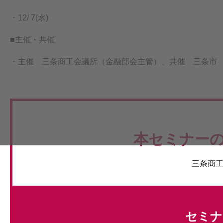
・12/ 7(水)
■主催・共催
・主催 三条商工会議所（金融部会主管）、共催 三条市
本セミナー
三条商工
セミナ