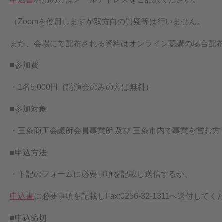
（Zoomを使用しますが双方向の質疑等は行いません。
また、会場にて配布される資料はオンライン聴講の場合配
■参加費
・1名5,000円（講演会のみの方は無料）
■参加対象
・三条商工会議所会員事業所 及び 三条市内で事業を営む方
■申込方法
・下記のフォームに必要事項を記載し送信するか、
申込書
に必要事項を記載しFax:0256-32-1311へ送付して
■申込締切