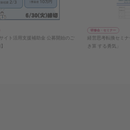
研修会・セミナー
のご
経営思考転換セミナー「会社を強くする 逆転発想 
き算 する勇気」