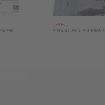
お知らせ
お知
会費見直し検討に関する兼古会頭コメント
第4