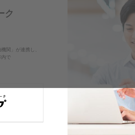
ーク
融機関」が連携し、
市内で