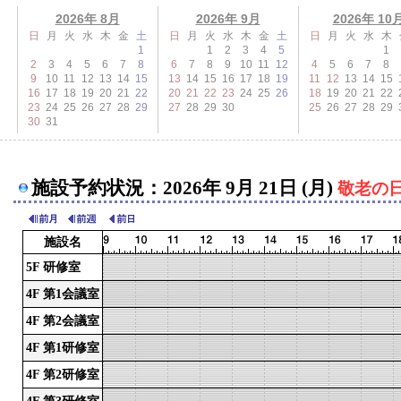
2026年 8月
2026年 9月
2026年 10
日
月
火
水
木
金
土
日
月
火
水
木
金
土
日
月
火
水
木
1
1
2
3
4
5
1
2
3
4
5
6
7
8
6
7
8
9
10
11
12
4
5
6
7
8
9
10
11
12
13
14
15
13
14
15
16
17
18
19
11
12
13
14
15
16
17
18
19
20
21
22
20
21
22
23
24
25
26
18
19
20
21
22
23
24
25
26
27
28
29
27
28
29
30
25
26
27
28
29
30
31
施設予約状況：2026年 9月 21日 (月)
敬老の
施設名
5F 研修室
4F 第1会議室
4F 第2会議室
4F 第1研修室
4F 第2研修室