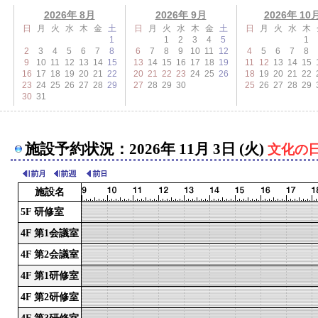
2026年 8月
2026年 9月
2026年 10
日
月
火
水
木
金
土
日
月
火
水
木
金
土
日
月
火
水
木
1
1
2
3
4
5
1
2
3
4
5
6
7
8
6
7
8
9
10
11
12
4
5
6
7
8
9
10
11
12
13
14
15
13
14
15
16
17
18
19
11
12
13
14
15
16
17
18
19
20
21
22
20
21
22
23
24
25
26
18
19
20
21
22
23
24
25
26
27
28
29
27
28
29
30
25
26
27
28
29
30
31
施設予約状況：2026年 11月 3日 (火)
文化の
施設名
5F 研修室
4F 第1会議室
4F 第2会議室
4F 第1研修室
4F 第2研修室